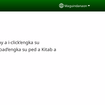
Maguindanaon
Select your language
 a i-click’engka su
ad’engka su ped a Kitab a