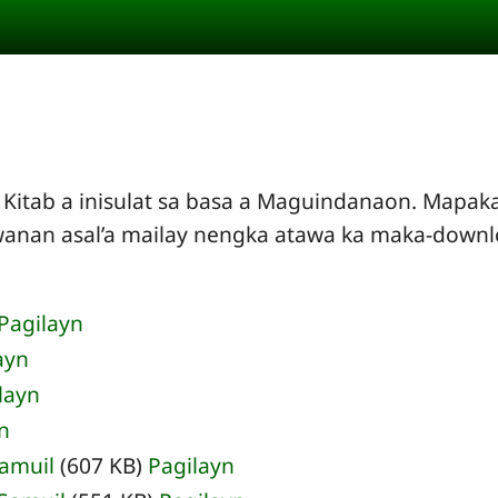
Kitab a inisulat sa basa a Maguindanaon. Mapakay
wanan asal’a mailay nengka atawa ka maka-downlo
Pagilayn
ayn
layn
n
Samuil
(607 KB)
Pagilayn