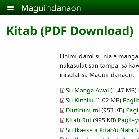
Skip to main content
Maguindanaon
Kitab (PDF Download)
Linimud’ami su nia a manga 
nakasulat san tampal sa ka
inisulat sa Maguindanaon.
Su Manga Awal
(1.47 MB)
Document
Su Kinaliu
(1.02 MB)
Pagil
Document
Diutirunumi
(953 KB)
Pagi
Kitab Rut
(995 KB)
Pagilay
Document
Su Ika-isa a Kitab'u Nabi 