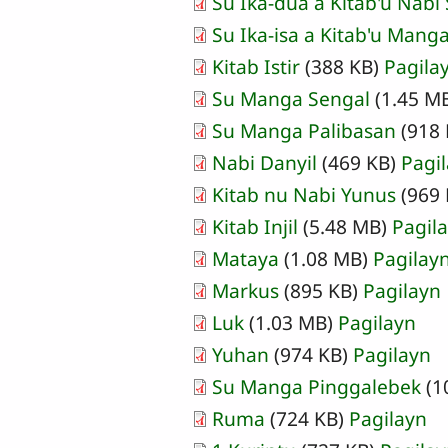
Document
Su Ika-dua a Kitab'u Nabi
Document
Su Ika-isa a Kitab'u Mang
Document
Kitab Istir
(388 KB)
Pagila
Document
Su Manga Sengal
(1.45 M
Document
Su Manga Palibasan
(918
Document
Nabi Danyil
(469 KB)
Pagi
Kitab nu Nabi Yunus
(969
Kitab Injil
(5.48 MB)
Pagil
Mataya
(1.08 MB)
Pagilay
Markus
(895 KB)
Pagilayn
Luk
(1.03 MB)
Pagilayn
Yuhan
(974 KB)
Pagilayn
Su Manga Pinggalebek
(1
Ruma
(724 KB)
Pagilayn