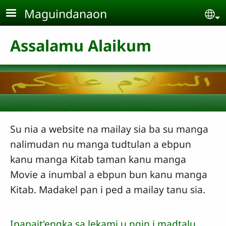
Skip to main content
Maguindanaon
Se
Assalamu Alaikum
Su nia a website na mailay sia ba su manga
nalimudan nu manga tudtulan a ebpun
kanu manga Kitab taman kanu manga
Movie a inumbal a ebpun bun kanu manga
Kitab. Madakel pan i ped a mailay tanu sia.
Ipapait'engka sa lekami u ngin i madtalu